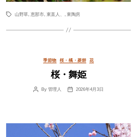
山野草
,
恵那市
,
東直人、
,
東陶房
Tags
Categories
季節物
桜・橘・菱餅
花
桜・舞姫
By
管理人
2026年4月3日
Post
Post
author
date