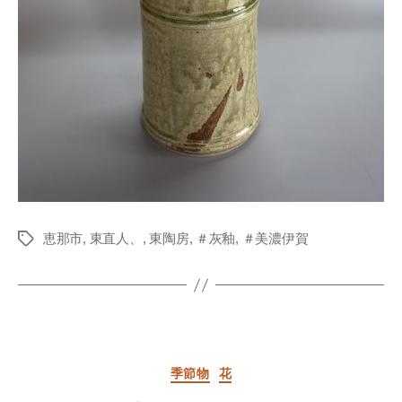
恵那市
,
東直人、
,
東陶房
,
＃灰釉
,
＃美濃伊賀
Tags
Categories
季節物
花