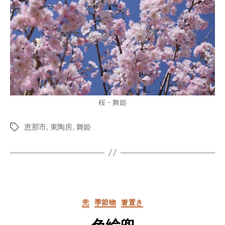
桜・舞姫
恵那市
,
東陶房
,
舞姫
Tags
Categories
兜
季節物
箸置き