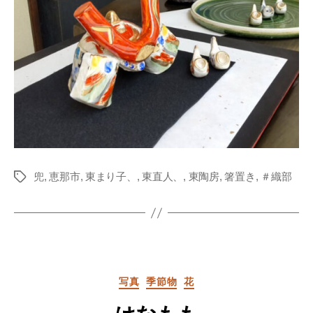
兜
,
恵那市
,
東まり子、
,
東直人、
,
東陶房
,
箸置き
,
＃織部
Tags
Categories
写真
季節物
花