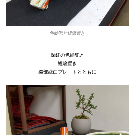
色絵兜と鯉箸置き
深紅の色絵兜と
鯉箸置き
織部縁白プレ－トとともに