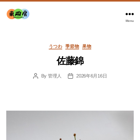
Menu
東
陶
房
Categories
うつわ
季節物
果物
佐藤錦
By
管理人
2026年6月16日
Post
Post
author
date