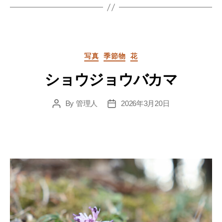
Categories
写真
季節物
花
ショウジョウバカマ
By
管理人
2026年3月20日
Post
Post
author
date