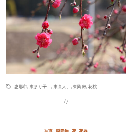
恵那市
,
東まり子、
,
東直人、
,
東陶房
,
花桃
Tags
Categories
写真
季節物
花
花器