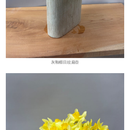
灰釉櫛目紋扁壺