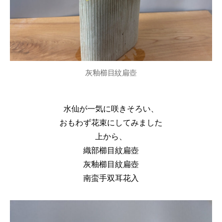
灰釉櫛目紋扁壺
水仙が一気に咲きそろい、
おもわず花束にしてみました
上から、
織部櫛目紋扁壺
灰釉櫛目紋扁壺
南蛮手双耳花入