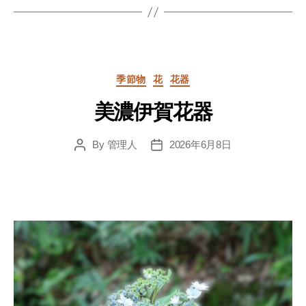
Categories
季節物
花
花器
美濃伊賀花器
By
管理人
2026年6月8日
Post
Post
author
date