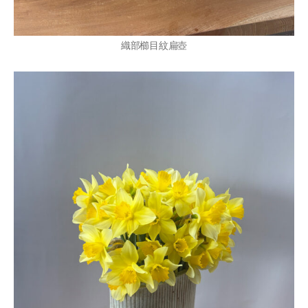
織部櫛目紋扁壺