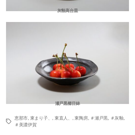
灰釉高台皿
瀬戸黒櫛目鉢
恵那市
,
東まり子、
,
東直人、
,
東陶房
,
＃瀬戸黒
,
＃灰釉
,
Tags
＃美濃伊賀