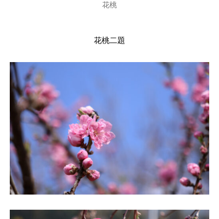
花桃
花桃二題