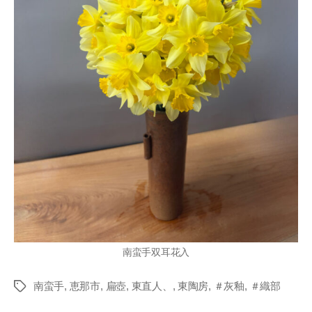
南蛮手双耳花入
南蛮手
,
恵那市
,
扁壺
,
東直人、
,
東陶房
,
＃灰釉
,
＃織部
Tags