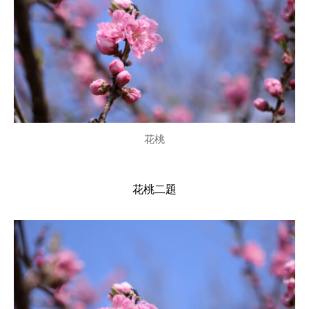
花桃
花桃二題