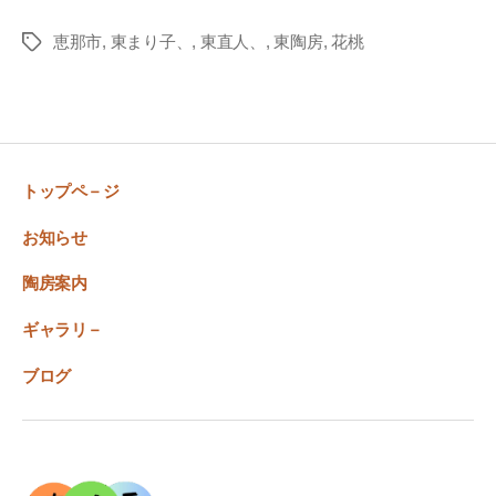
恵那市
,
東まり子、
,
東直人、
,
東陶房
,
花桃
Tags
トップペ－ジ
お知らせ
陶房案内
ギャラリ－
ブログ