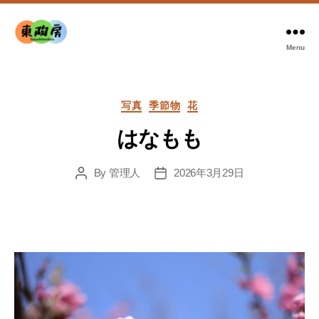
Menu
東
陶
房
Categories
写真
季節物
花
はなもも
By
管理人
2026年3月29日
Post
Post
author
date