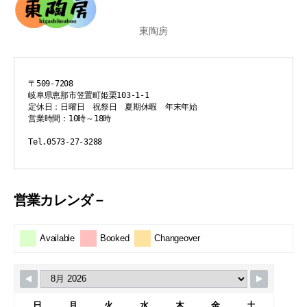
東陶房
〒509-7208
岐阜県恵那市笠置町姫栗103-1-1
定休日：日曜日　祝祭日　夏期休暇　年末年始
営業時間：10時～18時
Tel.0573-27-3288
営業カレンダ－
Available
Booked
Changeover
日
月
火
水
木
金
土