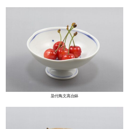
染付鳥文高台鉢