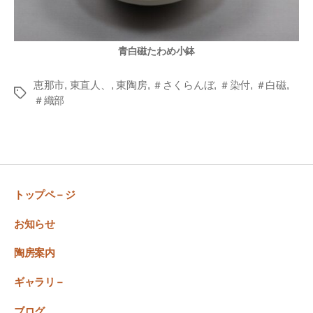
青白磁たわめ小鉢
恵那市
,
東直人、
,
東陶房
,
＃さくらんぼ
,
＃染付
,
＃白磁
,
Tags
＃織部
トップペ－ジ
お知らせ
陶房案内
ギャラリ－
ブログ