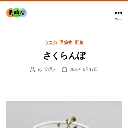
Menu
東
陶
房
Categories
うつわ
季節物
野菜
さくらんぼ
By
管理人
2025年6月17日
Post
Post
author
date