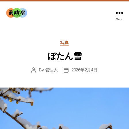
Menu
東
陶
房
Categories
写真
ぼたん雪
By
管理人
2026年2月4日
Post
Post
author
date