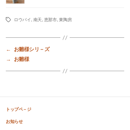
ロウバイ
,
南天
,
恵那市
,
東陶房
Tags
←
お雛様シリ－ズ
→
お雛様
トップペ－ジ
お知らせ