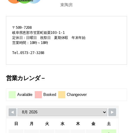
東陶房
〒509-7208
岐阜県恵那市笠置町姫栗103-1-1
定休日：日曜日　祝祭日　夏期休暇　年末年始
営業時間：10時～18時
Tel.0573-27-3288
営業カレンダ－
Available
Booked
Changeover
日
月
火
水
木
金
土