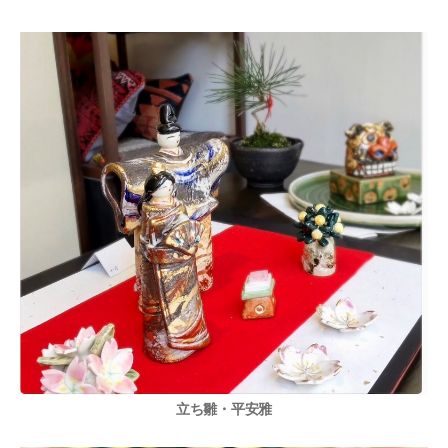
立ち雛・平安雅