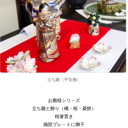
立ち雛（平安雅）
お雛様シリ－ズ
立ち雛と飾り（橘・桜・菱餅）
桜箸置き
織部プレ－トに獅子