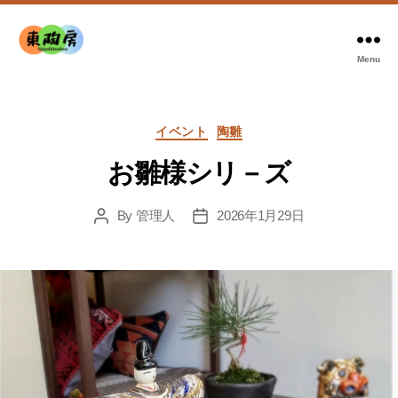
Menu
東
陶
房
Categories
イベント
陶雛
お雛様シリ－ズ
By
管理人
2026年1月29日
Post
Post
author
date