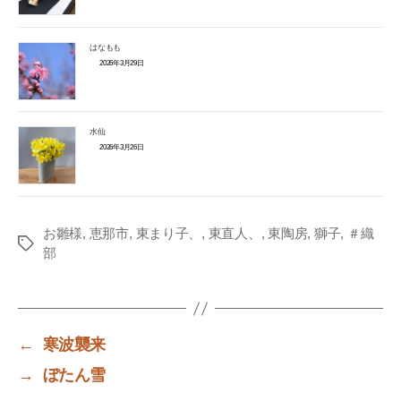
はなもも
2026年3月29日
水仙
2026年3月26日
お雛様
,
恵那市
,
東まり子、
,
東直人、
,
東陶房
,
獅子
,
＃織
Tags
部
←
寒波襲来
→
ぼたん雪