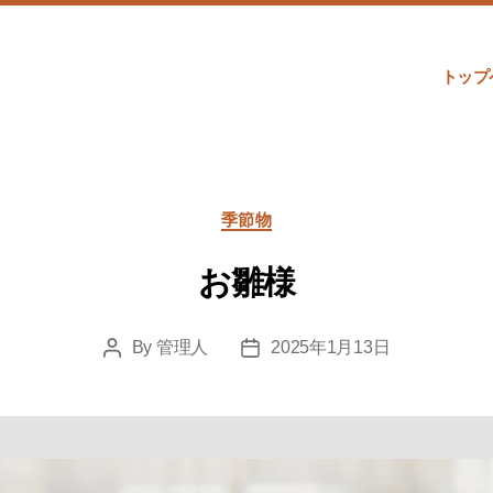
トップ
Categories
季節物
お雛様
By
管理人
2025年1月13日
Post
Post
author
date