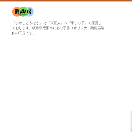
東
『ひがしとうぼう』 は『東直人』＆『東まり子』で運営し
陶
ております。岐阜県恵那市にあり手作りオリジナル陶磁器製
作の工房です。
房