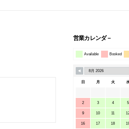
営業カレンダ－
Available
Booked
日
月
火
2
3
4
5
9
10
11
1
16
17
18
1