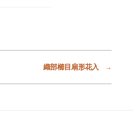
織部櫛目扇形花入
→