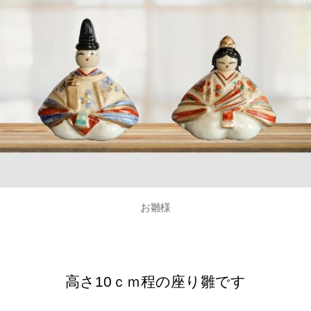
お雛様
高さ10ｃｍ程の座り雛です