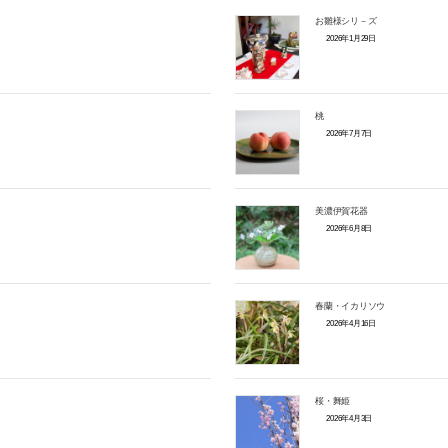
お雛様シリ－ズ
2026年1月29日
桃
2026年7月7日
美濃伊賀花器
2026年6月8日
春蘭・イカリソウ
2026年4月16日
桜・舞姫
2026年4月3日