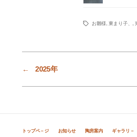
お雛様
,
東まり子、
,
Tags
←
2025年
トップペ－ジ
お知らせ
陶房案内
ギャラリ－