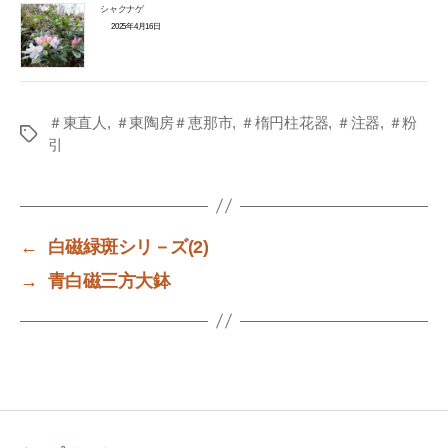
シャクナゲ
2025年4月16日
＃東直人
,
＃東陶房＃恵那市
,
＃楕円柱花器
,
＃注器
,
＃粉
Tags
引
←
白磁緑斑シリ－ズ(2)
→
青白磁三方大鉢