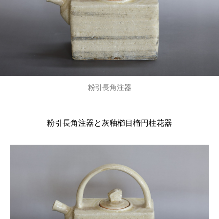
粉引長角注器
粉引長角注器と灰釉櫛目楕円柱花器