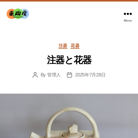
Menu
東
陶
房
Categories
注器
花器
注器と花器
By
管理人
2025年7月28日
Post
Post
author
date