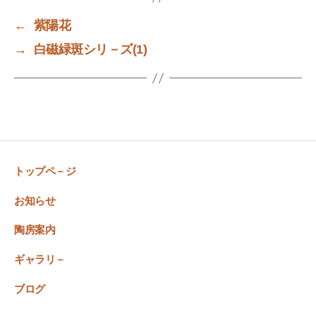
←
紫陽花
→
白磁緑斑シリ－ズ(1)
トップペ－ジ
お知らせ
陶房案内
ギャラリ－
ブログ