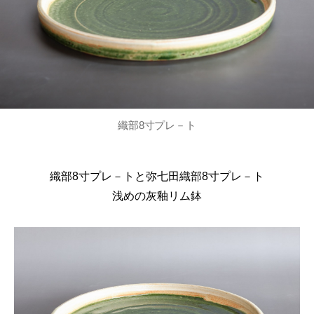
織部8寸プレ－ト
織部8寸プレ－トと弥七田織部8寸プレ－ト
浅めの灰釉リム鉢