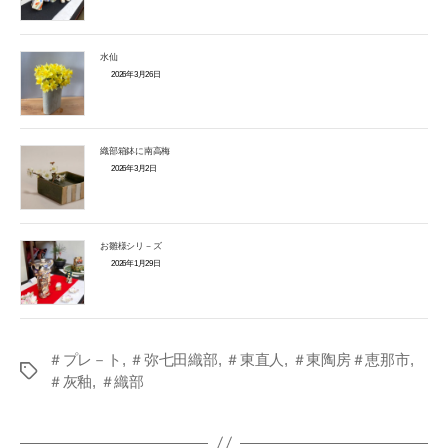
水仙
2026年3月26日
織部箱鉢に南高梅
2026年3月2日
お雛様シリ－ズ
2026年1月29日
＃プレ－ト
,
＃弥七田織部
,
＃東直人
,
＃東陶房＃恵那市
,
Tags
＃灰釉
,
＃織部