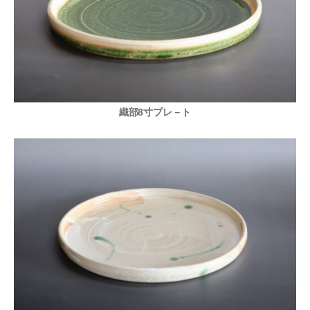
織部8寸プレ－ト