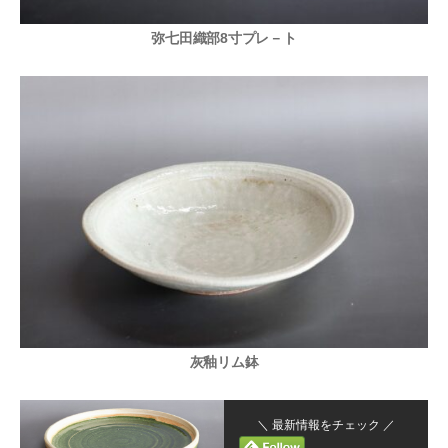
弥七田織部8寸プレ－ト
灰釉リム鉢
＼ 最新情報をチェック ／