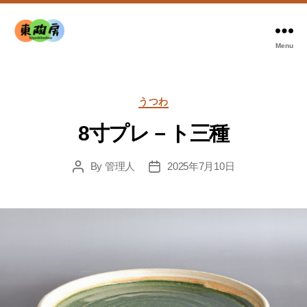
Menu
東
陶
房
Categories
うつわ
8寸プレ－ト三種
By
管理人
2025年7月10日
Post
Post
author
date