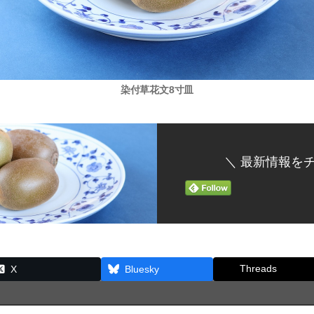
染付草花文8寸皿
＼ 最新情報をチ
Threads
X
Bluesky