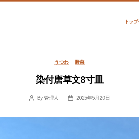
トップ
Categories
うつわ
野菜
染付唐草文8寸皿
By
管理人
2025年5月20日
Post
Post
author
date