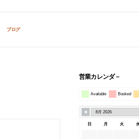
ブログ
営業カレンダ－
Available
Booked
日
月
火