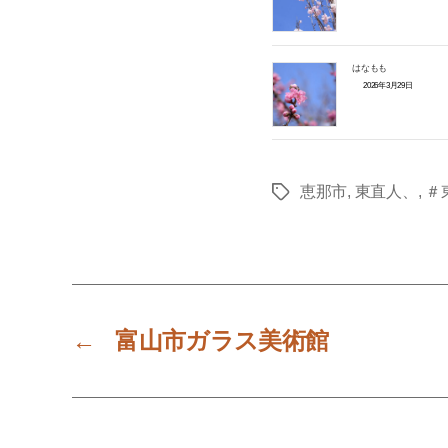
はなもも
2026年3月29日
恵那市
,
東直人、
,
＃
Tags
←
富山市ガラス美術館