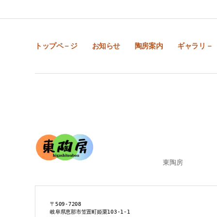
トップペ－ジ
お知らせ
陶房案内
ギャラリ－
東陶房
〒509-7208
岐阜県恵那市笠置町姫栗103-1-1