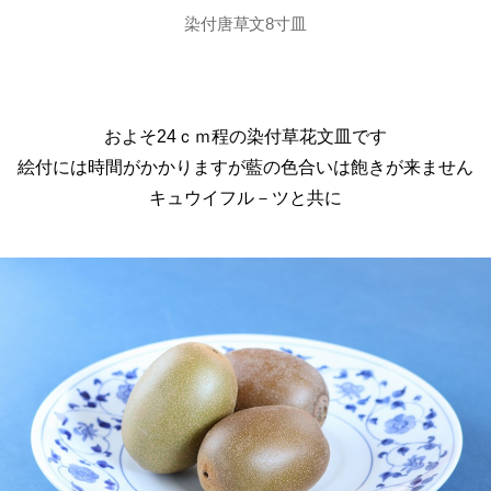
染付唐草文8寸皿
およそ24ｃｍ程の染付草花文皿です
絵付には時間がかかりますが藍の色合いは飽きが来ません
キュウイフル－ツと共に