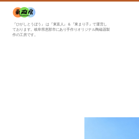
東
『ひがしとうぼう』 は『東直人』＆『東まり子』で運営し
陶
ております。岐阜県恵那市にあり手作りオリジナル陶磁器製
作の工房です。
房