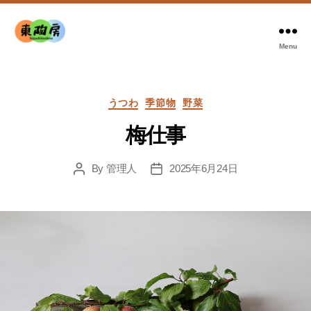
Menu
東
陶
房
Categories
うつわ
季節物
野菜
梅仕事
By
管理人
2025年6月24日
Post
Post
author
date