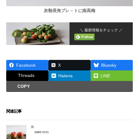
灰釉長角プレ－トに南高梅
＼ 最新情報をチェック ／
Facebook
X
Bluesky
Threads
Hatena
LINE
COPY
関連記事
桃
2026年7月7日