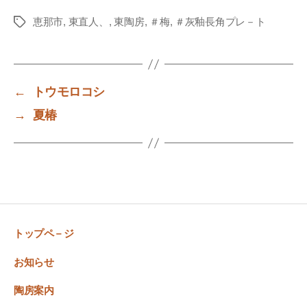
恵那市
,
東直人、
,
東陶房
,
＃梅
,
＃灰釉長角プレ－ト
Tags
←
トウモロコシ
→
夏椿
トップペ－ジ
お知らせ
陶房案内